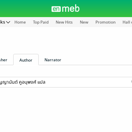
oks
Home
Top Paid
New Hits
New
Promotion
Hall
sher
Narrator
Author