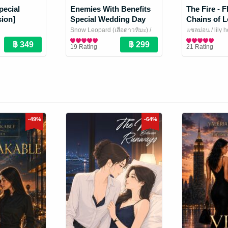
ecial
Enemies With Benefits
The Fire - 
sion]
Special Wedding Day
Chains of L
(ลัลล์ไม่ชอบไวน์ ภาค
Elements G
Snow Leopard (เสือดาวหิมะ)
/
แซลม่อน
/ lily 
แต่งงาน English Version)
[English Ve
Novel
เสือดาวหิมะ
Girl Love / Yuri Novel
Girl Love / Yur
19 Rating
21 Rating
-49%
-64%