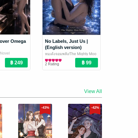
cover Omega
No Labels, Just Us |
(English version)
i Novel
หมูเด้งจอมพลัง/The Mighty Moo
Deng
Girl Love / Yuri Novel
/ Norikokoro
2 Rating
View All
-43%
-42%