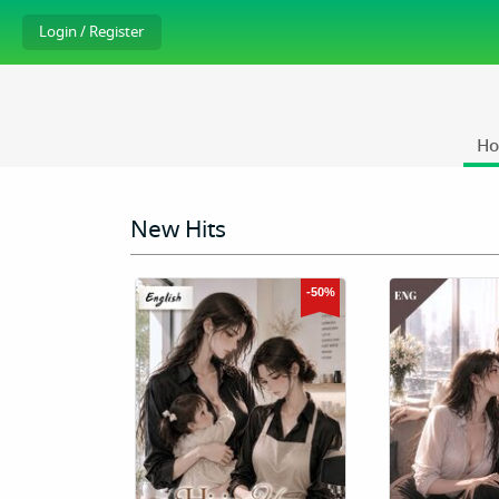
H
New Hits
-50%