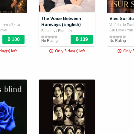
The Voice Between
Vies Sur S
Runways (English)
- วาเลเรีย เด
Valéria de Paul
Novel
e Paulo (วา
เปาลู
Girl Love / Yur
/ Valéria 
Blue Lily
/ Blue.Lily
เลเรีย เด เปาโล)
Girl Love / Yuri Novel
No Rating
No Rating
day(s) left
Only 3 day(s) left
Only 3