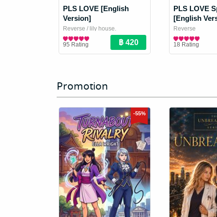
PLS LOVE [English
PLS LOVE Sp
Version]
[English Ver
Reverse
/ lily house.
Reverse
Girl Love / Yuri Novel
Girl Love / Yuri 
95 Rating
18 Rating
Promotion
-55%