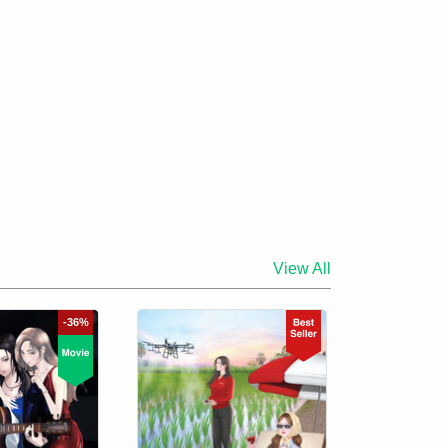
View All
-36%