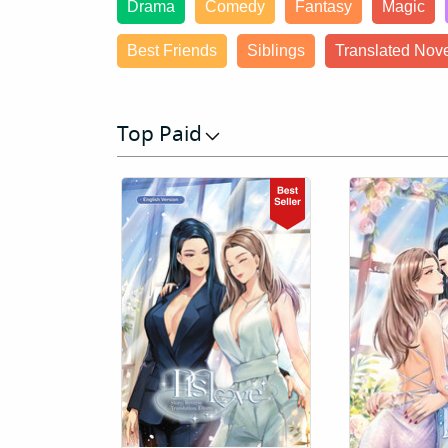
Drama
Comedy
Fantasy
Magic
Best Friends
Siblings
Translated Nov
Top Paid