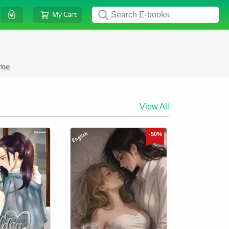
My Cart
ame
View All
-50%