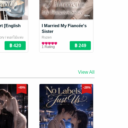
t [English
I Married My Fiancée's
Sister
ry / ดอกไม้แห่ง
Ryzen
/Yuri
ily house.
นิยาย Girl Love/Yuri
1 Rating
View All
-49%
-28%