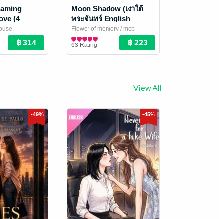
Flaming
Moon Shadow (เงาใต้
ove (4
พระจันทร์ English
L Series)
version)
house.
Flower of memory / meb
rsion]
i Novel
translation team
Girl Love / Yuri Novel
/ ดอกไม้แห่ง
63 Rating
ความทรงจำ
View All
-49%
-45%