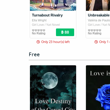
Turnabout Rivalry
Unbreakable
Ella Wright
Valéria de Paulo 
Girl Love / Yuri Novel
เปาลู
Girl Love / Yuri 
/ Valéria d
เลเรีย เด เปาโล)
No Rating
No Rating
Only 23 hour(s) left
Only 1 
Free