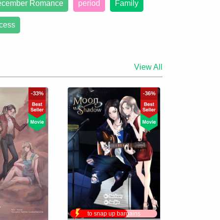
cember Romance
period
Family
cess
View All
-33%
-36%
to snap up bargains