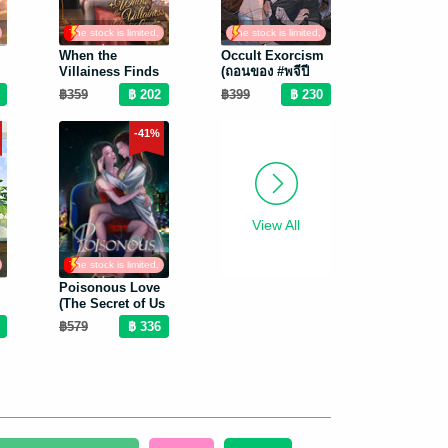
The stock is limited,
The stock is limited,
so hurry up
so hurry up
When the
Occult Exorcism
Villainess Finds
(ถอนของ #พจีปี
Love (รักแท้ของ
ขาล English
฿359
฿399
นางร้าย English
version)
version)
-41%
View All
The stock is limited,
so hurry up
Poisonous Love
(The Secret of Us
Universe) (พิษรัก
฿579
English version)