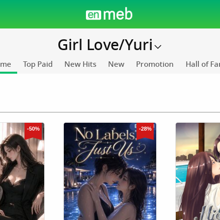
Girl Love/Yuri
ome
Top Paid
New Hits
New
Promotion
Hall of F
-50%
-28%