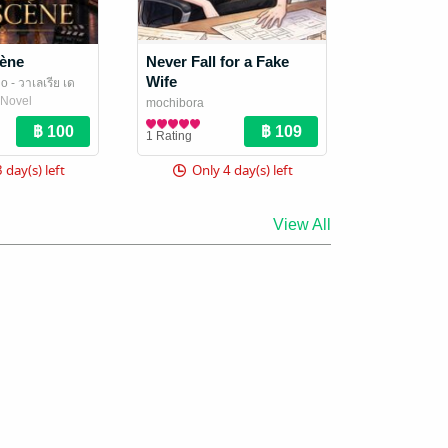
cène
Never Fall for a Fake
Wife
o - วาเลเรีย เด
i Novel
de Paulo (วา
mochibora
Girl Love / Yuri Novel
1 Rating
 day(s) left
Only 4 day(s) left
View All