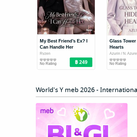
My Best Friend’s Ex? I
Glass Tower
Can Handle Her
Hearts
Ryzen
Azurin
/ N. Azure
Girl Love / Yuri Novel
Girl Love / Yuri 
No Rating
No Rating
World's Y meb 2026 - Internationa