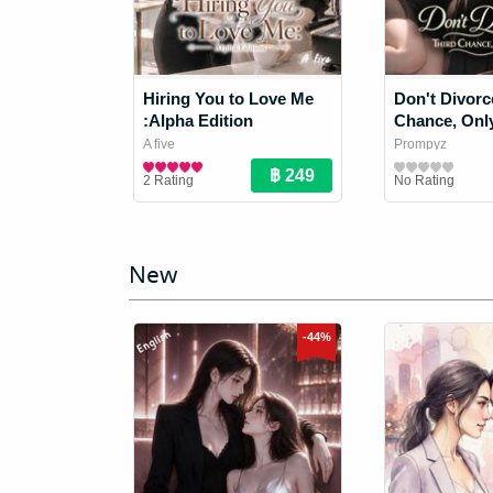
Hiring You to Love Me
Don't Divorc
:Alpha Edition
Chance, Onl
#Omegaverse
A five
Prompyz
นิยาย Girl Love/Yuri
นิยาย Girl Love/Y
2 Rating
No Rating
New
-44%