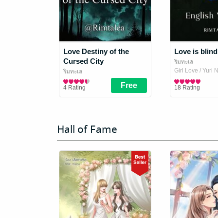
Love Destiny of the
Love is blind
Cursed City
ริมทะเล
Girl Love / Yuri 
ริมทะเล
Girl Love / Yuri Novel
4 Rating
18 Rating
Hall of Fame