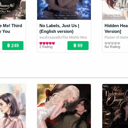
e Me! Third
No Labels, Just Us |
Hidden Hear
y You
(English version)
Version]
หมูเด้งจอมพลัง/The Mighty Moo
Flower of memo
uri
Deng
นิยาย Girl Love/Yuri
/ Norikokoro
ความทรงจำ
นิยาย Girl Love
/ l
2 Rating
No Rating