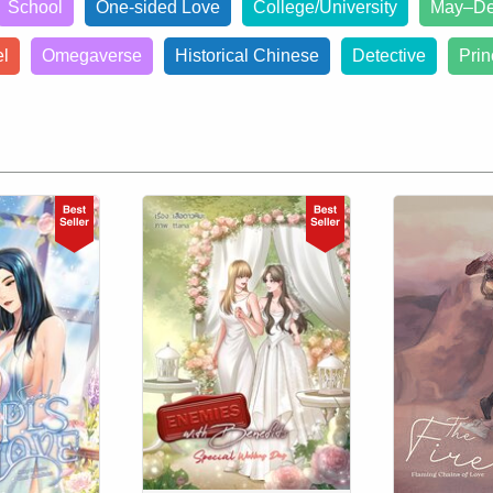
School
One-sided Love
College/University
May–De
el
Omegaverse
Historical Chinese
Detective
Prin