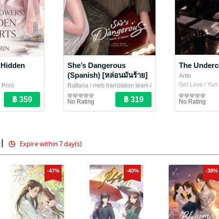
 Hidden
She’s Dangerous
The Under
(Spanish) [หล่อนมันร้าย]
Anto
Girl Love / Yur
 Print
Rattana / meb translation team
/
Novel
รัตนา
Girl Love / Yuri Novel
No Rating
No Rating
l
Expire within 7 day(s)
-47%
-40%
-38%