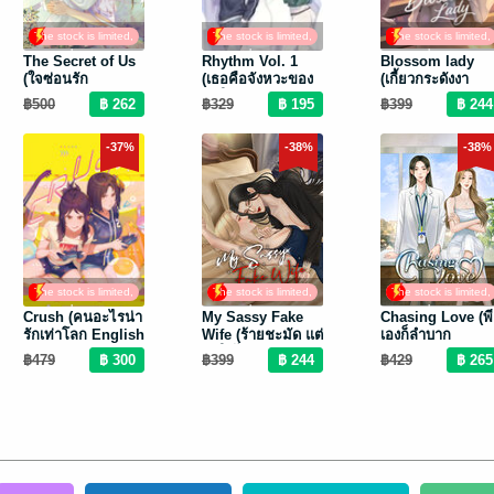
The stock is limited,
The stock is limited,
The stock is limited,
so hurry up
so hurry up
so hurry up
The Secret of Us
Rhythm Vol. 1
Blossom lady
(ใจซ่อนรัก
(เธอคือจังหวะของ
(เกี้ยวกระดังงา
English version)
หัวใจ English
English version)
฿500
฿329
฿399
version)
-37%
-38%
-38%
The stock is limited,
The stock is limited,
The stock is limited,
so hurry up
so hurry up
so hurry up
Crush (คนอะไรน่า
My Sassy Fake
Chasing Love (พี่
รักเท่าโลก English
Wife (ร้ายชะมัด แต่
เองก็ลำบาก
version)
รักใช่ไหม English
English version)
฿479
฿399
฿429
version)